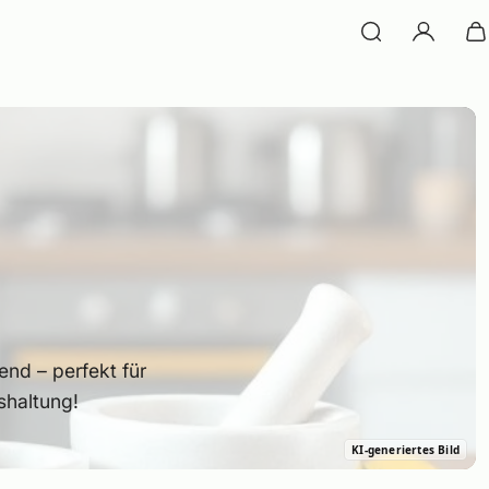
nd – perfekt für
shaltung!
KI‑generiertes Bild