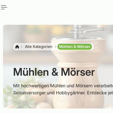
nhalt springen
draggable="false" loading="lazy" >
Alle Kategorien
Mühlen & Mörser
Mühlen & Mörser
Mit hochwertigen Mühlen und Mörsern verarbeite
Selbstversorger und Hobbygärtner. Entdecke je