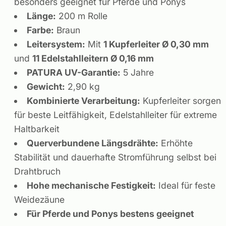
besonders geeignet für Pferde und Ponys
Länge:
200 m Rolle
Farbe:
Braun
Leitersystem:
Mit
1 Kupferleiter Ø 0,30 mm
und
11 Edelstahlleitern Ø 0,16 mm
PATURA UV-Garantie:
5 Jahre
Gewicht:
2,90 kg
Kombinierte Verarbeitung:
Kupferleiter sorgen
für beste Leitfähigkeit, Edelstahlleiter für extreme
Haltbarkeit
Querverbundene Längsdrähte:
Erhöhte
Stabilität und dauerhafte Stromführung selbst bei
Drahtbruch
Hohe mechanische Festigkeit:
Ideal für feste
Weidezäune
Für Pferde und Ponys bestens geeignet